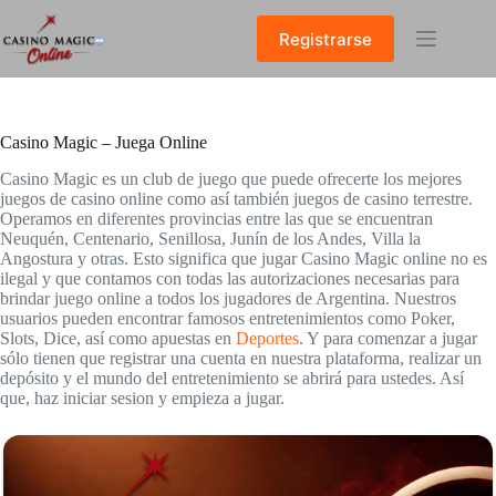
Skip
to
Registrarse
content
Casino Magic – Juega Online
Casino Magic es un club de juego que puede ofrecerte los mejores
juegos de casino online como así también juegos de casino terrestre.
Operamos en diferentes provincias entre las que se encuentran
Neuquén, Centenario, Senillosa, Junín de los Andes, Villa la
Angostura y otras. Esto significa que jugar Casino Magic online no es
ilegal y que contamos con todas las autorizaciones necesarias para
brindar juego online a todos los jugadores de Argentina. Nuestros
usuarios pueden encontrar famosos entretenimientos como Poker,
Slots, Dice, así como apuestas en
Deportes
. Y para comenzar a jugar
sólo tienen que registrar una cuenta en nuestra plataforma, realizar un
depósito y el mundo del entretenimiento se abrirá para ustedes. Así
que, haz iniciar sesion y empieza a jugar.