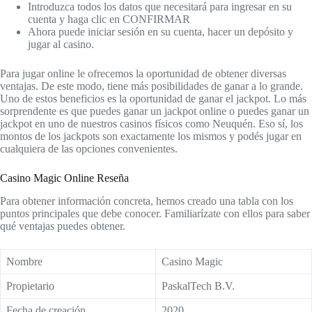
Introduzca todos los datos que necesitará para ingresar en su
cuenta y haga clic en CONFIRMAR
Ahora puede iniciar sesión en su cuenta, hacer un depósito y
jugar al casino.
Para jugar online le ofrecemos la oportunidad de obtener diversas
ventajas. De este modo, tiene más posibilidades de ganar a lo grande.
Uno de estos beneficios es la oportunidad de ganar el jackpot. Lo más
sorprendente es que puedes ganar un jackpot online o puedes ganar un
jackpot en uno de nuestros casinos físicos como Neuquén. Eso sí, los
montos de los jackpots son exactamente los mismos y podés jugar en
cualquiera de las opciones convenientes.
Casino Magic Online Reseña
Para obtener información concreta, hemos creado una tabla con los
puntos principales que debe conocer. Familiarízate con ellos para saber
qué ventajas puedes obtener.
Nombre
Casino Magic
Propietario
PaskalTech B.V.
Fecha de creación
2020